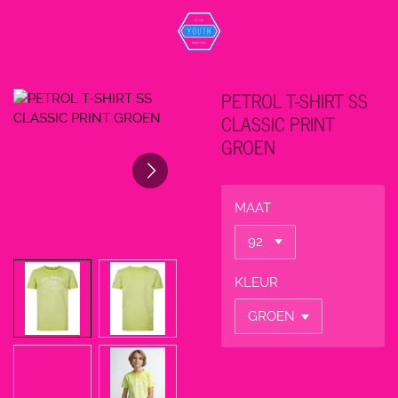
Ga
direct
naar
de
PETROL T-SHIRT SS
hoofdinhoud
CLASSIC PRINT
GROEN
MAAT
KLEUR