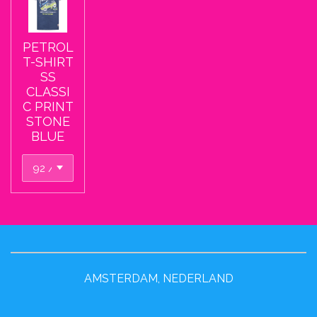
PETROL
T-SHIRT
SS
CLASSI
C PRINT
STONE
BLUE
AMSTERDAM, NEDERLAND