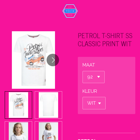
Ga
direct
naar
de
PETROL T-SHIRT SS
hoofdinhoud
CLASSIC PRINT WIT
MAAT
KLEUR