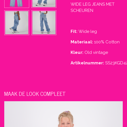
WIDE LEG JEANS MET
SCHEUREN
Fit:
Wide leg
Materiaal:
100% Cotton
Kleur:
Old vintage
Artikelnummer:
SS23KGD42
MAAK DE LOOK COMPLEET