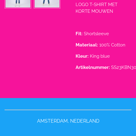
LOGO T-SHIRT MET
KORTE MOUWEN
Fit:
Shortsleeve
Materiaal:
100% Cotton
Kleur:
King blue
Artikelnummer:
SS23KBN30
AMSTERDAM, NEDERLAND