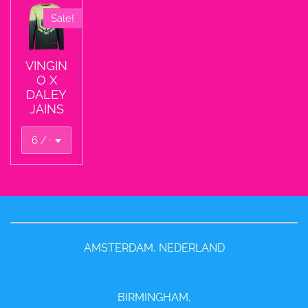
Sale!
VINGIN
O X
DALEY
JAINS
AMSTERDAM, NEDERLAND
BIRMINGHAM,