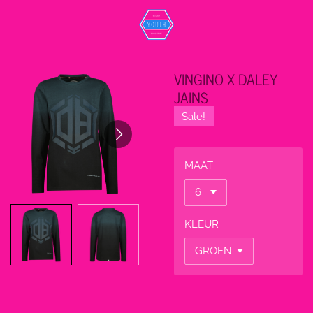
Ga
direct
naar
de
VINGINO X DALEY
hoofdinhoud
JAINS
Sale!
MAAT
KLEUR