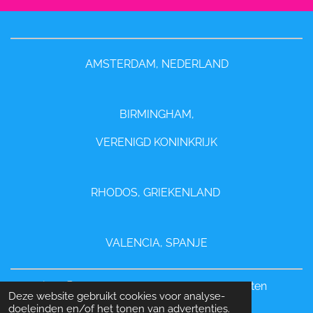
AMSTERDAM, NEDERLAND
BIRMINGHAM,
VERENIGD KONINKRIJK
RHODOS, GRIEKENLAND
VALENCIA, SPANJE
©
Copyright
2024 YouthBrandStore - Alle rechten
Deze website gebruikt cookies voor analyse-
voorbehouden
doeleinden en/of het tonen van advertenties.