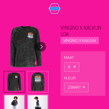
Ga
direct
naar
de
VINGINO X KALVIJN
hoofdinhoud
LOA
VINGINO X KALVIJN
MAAT
KLEUR