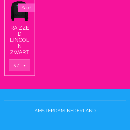
Sale!
RAIZZE
D
LINCOL
N
ZWART
AMSTERDAM, NEDERLAND