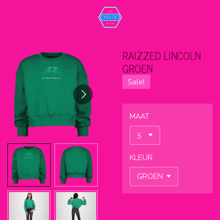
Ga
direct
naar
de
RAIZZED LINCOLN
hoofdinhoud
GROEN
Sale!
MAAT
KLEUR