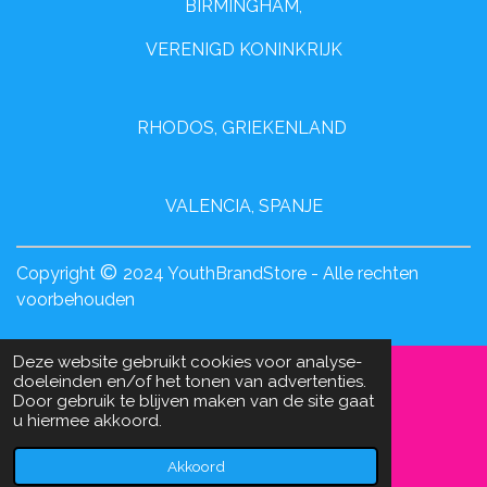
BIRMINGHAM,
VERENIGD KONINKRIJK
RHODOS, GRIEKENLAND
VALENCIA, SPANJE
©
Copyright
2024 YouthBrandStore - Alle rechten
voorbehouden
Deze website gebruikt cookies voor analyse-
doeleinden en/of het tonen van advertenties.
Door gebruik te blijven maken van de site gaat
u hiermee akkoord.
Akkoord