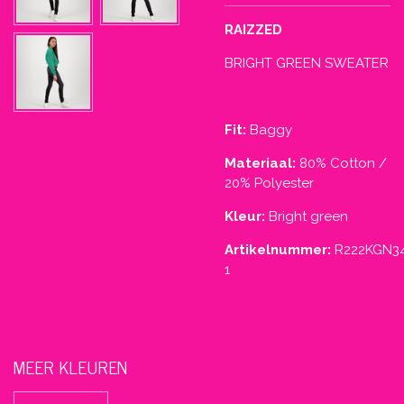
RAIZZED
BRIGHT GREEN SWEATER
Fit:
Baggy
Materiaal:
80% Cotton /
20% Polyester
Kleur:
Bright green
Artikelnummer:
R222KGN3
1
MEER KLEUREN