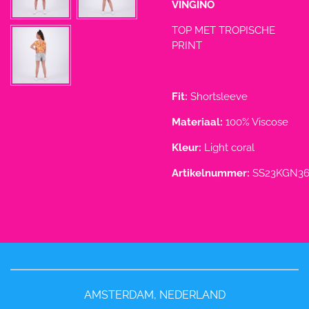
VINGINO
TOP MET TROPISCHE
PRINT
Fit:
Shortsleeve
Materiaal:
100% Viscose
Kleur:
Light coral
Artikelnummer:
SS23KGN36
AMSTERDAM, NEDERLAND